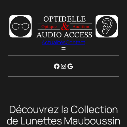
Aller
au
contenu
Actualités
Contact
Facebook
Instagram
Google
Découvrez la Collection
de Lunettes Mauboussin