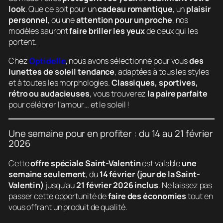
look
. Que ce soit pour un
cadeau romantique
, un
plaisir
personnel
, ou une
attention pour un proche
, nos
modèles sauront
faire briller les yeux
de ceux qui les
portent.
Chez
Optidelle
, nous avons sélectionné pour vous
des
lunettes de soleil tendance
, adaptées à tous les styles
et à toutes les morphologies.
Classiques, sportives,
rétro ou audacieuses
, vous trouverez
la paire parfaite
pour célébrer l’amour… et le soleil !
Une semaine pour en profiter : du 14 au 21 février
2026
Cette
offre spéciale Saint-Valentin
est valable
une
semaine seulement
, du
14 février (jour de la Saint-
Valentin)
jusqu’au
21 février 2026 inclus
. Ne laissez pas
passer cette opportunité de
faire des économies
tout en
vous offrant un produit de qualité.