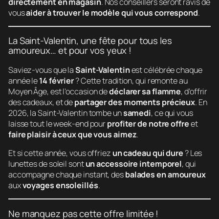
directement en magasin
. Nos conseillers seront ravis de
vous
aider à trouver le modèle qui vous correspond
.
La Saint-Valentin, une fête pour tous les
amoureux… et pour vos yeux !
Saviez-vous que la
Saint-Valentin
est célébrée chaque
année le
14 février
? Cette tradition, qui remonte au
Moyen Âge, est l’occasion de
déclarer sa flamme
, d’offrir
des cadeaux, et de
partager des moments précieux
. En
2026, la Saint-Valentin tombe un
samedi
, ce qui vous
laisse tout le week-end pour
profiter de notre offre
et
faire plaisir à ceux que vous aimez
.
Et si cette année, vous offriez
un cadeau qui dure
? Les
lunettes de soleil sont
un accessoire intemporel
, qui
accompagne chaque instant, des
balades en amoureux
aux
voyages ensoleillés
.
Ne manquez pas cette offre limitée !